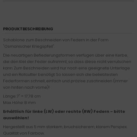
PRODUKTBESCHREIBUNG
Schablone zum Beschneiden von Federn in der Form
"Osmanischer Kriegspfeil".
Die neuartigen Befiederungsformen verfügen über eine Kerbe,
die den Kiel der Feder aufnimmt, so dass diese nicht verrutschen
kann. Zum Beschneiden wird nur noch eine geeignete Unterlage
und ein Rollcutter benötigt. So lassen sich die beliebtesten
Federformen schnell, einfach und präzise zuschneiden (immer
von hinten nach vorne)!
Länge: 7" = 17,78 cm
Max. Höhe: 8 mm
Erhältlich für linke (LW) oder rechte (RW) Federn – bitte
auswählen!
Hergestellt aus 5 mm starkem, bruchsicherem, klarem Perspex.
Qualität von Fairbow.