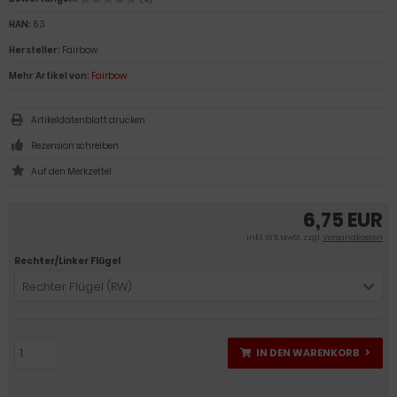
HAN:
63
Hersteller:
Fairbow
Mehr Artikel von:
Fairbow
Artikeldatenblatt drucken
Rezension schreiben
6,75 EUR
inkl. 19 % MwSt. zzgl.
Versandkosten
Rechter/Linker Flügel
Rechter Flügel (RW)
IN DEN WARENKORB