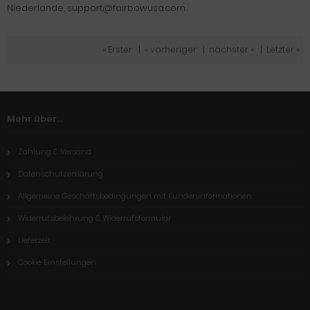
Niederlande, support@fairbowusa.com
« Erster
|
« vorheriger
|
nächster »
|
Letzter »
Mehr über...
Zahlung & Versand
Datenschutzerklärung
Allgemeine Geschäftsbedingungen mit Kundeninformationen
Widerrufsbelehrung & Widerrufsformular
Lieferzeit
Cookie Einstellungen