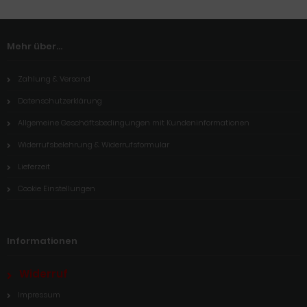
Mehr über...
Zahlung & Versand
Datenschutzerklärung
Allgemeine Geschäftsbedingungen mit Kundeninformationen
Widerrufsbelehrung & Widerrufsformular
Lieferzeit
Cookie Einstellungen
Informationen
Widerruf
Impressum