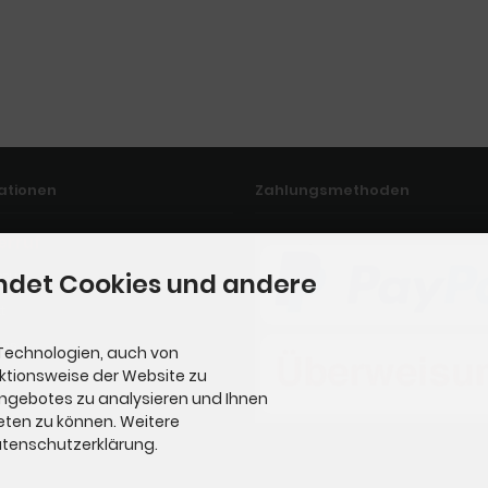
ationen
Zahlungsmethoden
erruf
ndet Cookies und andere
ssum
t
uns
Technologien, auch von
nktionsweise der Website zu
ap
Angebotes zu analysieren und Ihnen
eten zu können. Weitere
Datenschutzerklärung.