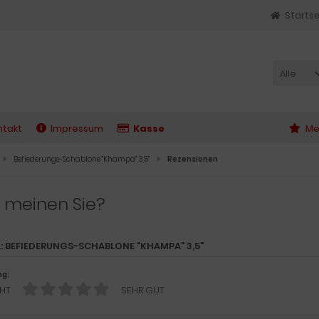
Startse
Alle
ntakt
Impressum
Kasse
Me
Befiederungs-Schablone "Khampa" 3,5"
Rezensionen
 meinen Sie?
L: BEFIEDERUNGS-SCHABLONE "KHAMPA" 3,5"
ng:
HT
SEHR GUT