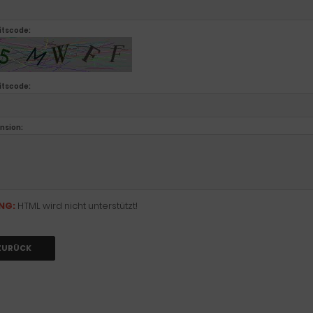
itscode:
itscode:
nsion:
NG:
HTML wird nicht unterstützt!
ZURÜCK