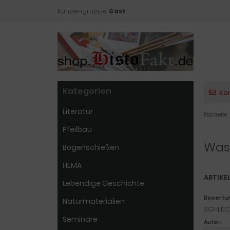
Kundengruppe:
Gast
Kategorien
Ko
Literatur
Startseite
Pfeilbau
Was
Bogenschießen
HEMA
ARTIKE
Lebendige Geschichte
Bewertu
Naturmaterialien
SCHLEC
Seminare
Autor: