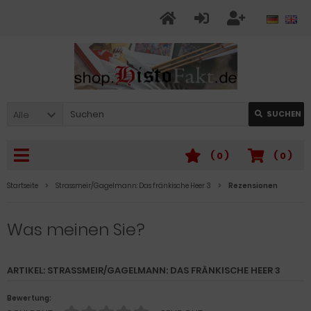
Alle
SUCHEN
(
0
)
(
0
)
Startseite
Strassmeir/Gagelmann: Das fränkische Heer 3
Rezensionen
Was meinen Sie?
ARTIKEL: STRASSMEIR/GAGELMANN: DAS FRÄNKISCHE HEER 3
Bewertung: