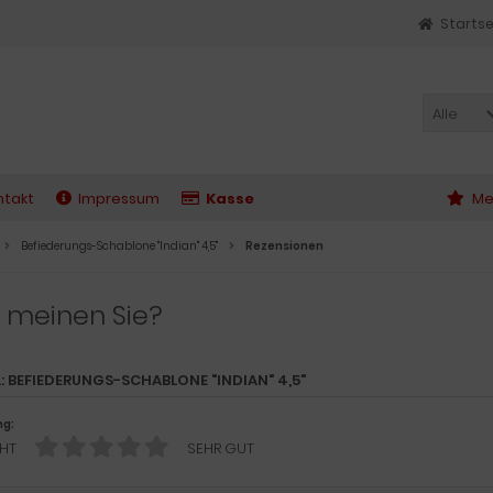
Startse
Alle
ntakt
Impressum
Kasse
Me
Befiederungs-Schablone "Indian" 4,5"
Rezensionen
 meinen Sie?
L: BEFIEDERUNGS-SCHABLONE "INDIAN" 4,5"
ng:
HT
SEHR GUT