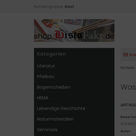
Kundengruppe:
Gast
Kategorien
Ko
Literatur
Startseite
Pfeilbau
Was
Bogenschießen
HEMA
ARTIKE
Lebendige Geschichte
Bewertu
Naturmaterialien
SCHLEC
Seminare
Autor: