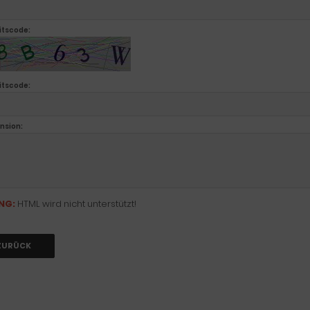
itscode:
itscode:
nsion:
NG:
HTML wird nicht unterstützt!
ZURÜCK