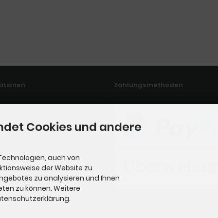
ationen
Zahlungsmethoden
erruf
ndet Cookies und andere
ssum
t
uns
Technologien, auch von
nktionsweise der Website zu
ap
Angebotes zu analysieren und Ihnen
eten zu können. Weitere
Datenschutzerklärung.