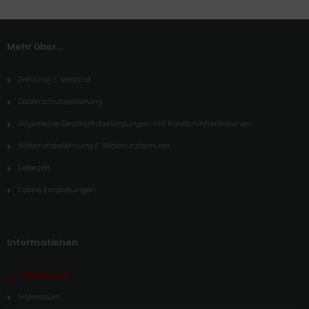
Mehr über...
Zahlung & Versand
Datenschutzerklärung
Allgemeine Geschäftsbedingungen mit Kundeninformationen
Widerrufsbelehrung & Widerrufsformular
Lieferzeit
Cookie Einstellungen
Informationen
Widerruf
Impressum