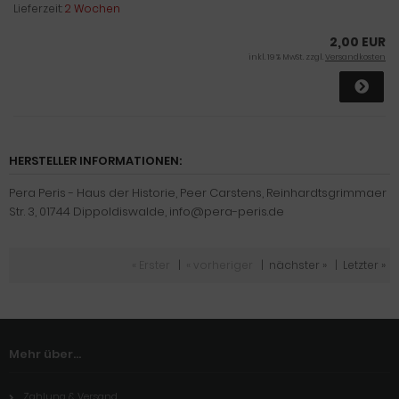
Lieferzeit:
2 Wochen
2,00 EUR
inkl. 19 % MwSt. zzgl.
Versandkosten
HERSTELLER INFORMATIONEN:
Pera Peris - Haus der Historie, Peer Carstens, Reinhardtsgrimmaer
Str. 3, 01744 Dippoldiswalde, info@pera-peris.de
« Erster
|
« vorheriger
|
nächster »
|
Letzter »
Mehr über...
Zahlung & Versand