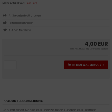
Mehr Artikel von:
Pera Peris
Artikeldatenblatt drucken
Rezension schreiben
4,00 EUR
inkl. 19 % MwSt. zzgl.
Versandkosten
IN DEN WARENKORB
PRODUKTBESCHREIBUNG
Replikat einer Nocke aus Bronze nach Funden aus Haithabu.