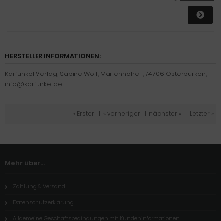
HERSTELLER INFORMATIONEN:
Karfunkel Verlag, Sabine Wolf, Marienhöhe 1, 74706 Osterburken,
info@karfunkel.de.
« Erster
|
« vorheriger
|
nächster »
|
Letzter »
Mehr über...
Zahlung & Versand
Datenschutzerklärung
Allgemeine Geschäftsbedingungen mit Kundeninformationen