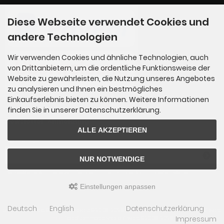
Diese Webseite verwendet Cookies und
andere Technologien
Wir verwenden Cookies und ähnliche Technologien, auch
von Drittanbietern, um die ordentliche Funktionsweise der
Website zu gewährleisten, die Nutzung unseres Angebotes
zu analysieren und Ihnen ein bestmögliches
Einkaufserlebnis bieten zu können. Weitere Informationen
finden Sie in unserer Datenschutzerklärung.
Newsletter-Anmeldung
ALLE AKZEPTIEREN
E-Mail-Adresse:
NUR NOTWENDIGE
Der Newsletter kann jederzeit hier oder in Ihrem Kundenkonto abbestellt werden.
Einstellungen anpassen
Deutsch
English
Datenschutzerklärung
shop.HistoFakt.de © 2026 | Template © 2009-2026 by
mod
ified eCommerce Shopsoftware
Impressum
mod
ified eCommerce Shopsoftware © 2009-2026