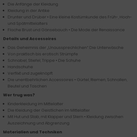
Die Anfänge der Kleidung
Kleidung in der Antike
Drunter und Drüber • Eine kleine Kostümkunde des Früh-, Hoch-
und Spätmittelalters
Flache Brust und Gänsebauch • Die Mode der Renaissance
Details und Accessoires
Das Geheimnis der „Unaussprechlichen“: Die Unterwäsche
Von praktisch bis erotisch: Strümpfe
Schnabel, Stiefel, Trippe • Die Schuhe
Handschuhe
Verflixt und zugeknöpft
Die unentbehrlichen Accessoires • Gürtel, Riemen, Schnallen,
Beutel und Taschen
Wer trug was?
Kinderkleidung im Mittelalter
Die Kleidung der Geistlichen im Mittelalter
Mit Hut und Stab, mit Klapper und Stern • Kleidung zwischen
Auszeichnung und Abgrenzung
Materialien und Techniken