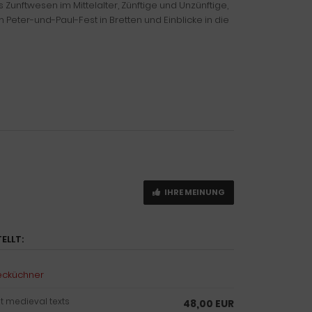
Zunftwesen im Mittelalter, Zünftige und Unzünftige,
Peter-und-Paul-Fest in Bretten und Einblicke in die
IHRE MEINUNG
ELLT:
Lecküchner
nt medieval texts
48,00 EUR