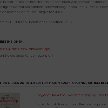
ilt in drei Bereiche findet man in diesem Buch Wissenswertes über das 
lfältigkeit der verschiedenen Handwerkergruppen und -zünfte auf dem 
hiedlichsten Berufe und Tätigkeiten um 1500.
rt, 208 S., 331 Abb. LIndemanns Bibliothek Bd. 321
REZENSIONEN:
onen zur Echtheit der Kundenbewertungen
en Sie die erste Kundenrezension!
, DIE DIESEN ARTIKEL KAUFTEN, HABEN AUCH FOLGENDE ARTIKEL BEST
Forgeng: The Art of Swordsmanship by Hans 
English translation of one of the most significa