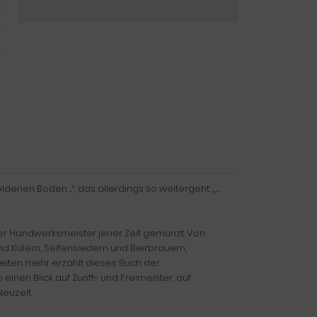
en Boden ...“, das allerdings so weitergeht: „ ...
iner Handwerksmeister jener Zeit gemünzt. Von
d Küfern, Seifensiedern und Bierbrauern,
iten mehr erzählt dieses Buch der
nen Blick auf Zunft- und Freimeister, auf
euzeit.