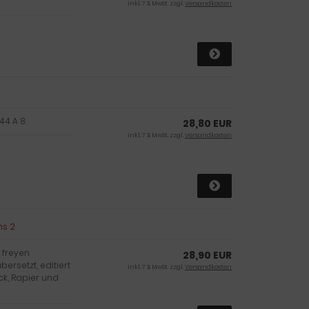
inkl. 7 % MwSt. zzgl.
Versandkosten
44 A 8.
28,80 EUR
inkl. 7 % MwSt. zzgl.
Versandkosten
ns 2
 freyen
28,90 EUR
bersetzt, editiert
inkl. 7 % MwSt. zzgl.
Versandkosten
ck, Rapier und