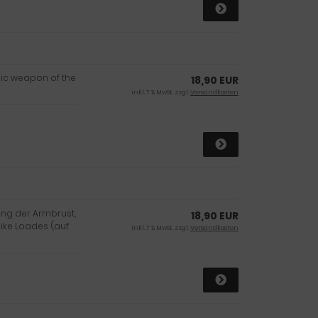
nic weapon of the
18,90 EUR
inkl. 7 % MwSt. zzgl.
Versandkosten
ung der Armbrust,
18,90 EUR
ike Loades (auf
inkl. 7 % MwSt. zzgl.
Versandkosten