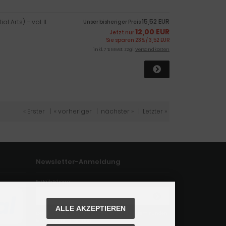
15,52 EUR
Arts) – vol. II.
Unser bisheriger Preis
12,00 EUR
Jetzt nur
Sie sparen 23% / 3,52 EUR
inkl. 7 % MwSt. zzgl.
Versandkosten
« Erster
|
« vorheriger
|
nächster »
|
Letzter »
Newsletter-Anmeldung
E-Mail-Adresse:
ALLE AKZEPTIEREN
Der Newsletter kann jederzeit hier oder in Ihrem Kunden
konto abbestellt werden.