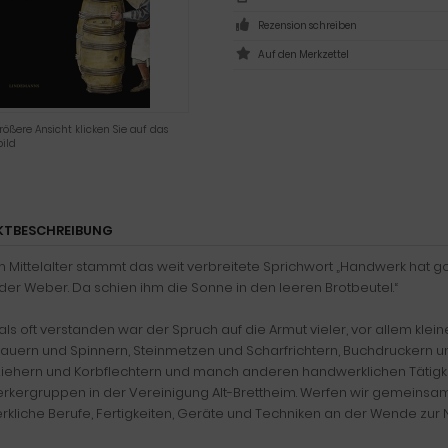
Rezension schreiben
rößere Ansicht klicken Sie auf das
ild
KTBESCHREIBUNG
Mittelalter stammt das weit verbreitete Sprichwort „Handwerk hat golden
der Weber. Da schien ihm die Sonne in den leeren Brotbeutel.“
als oft verstanden war der Spruch auf die Armut vieler, vor allem kle
auern und Spinnern, Steinmetzen und Scharfrichtern, Buchdruckern un
iehern und Korbflechtern und manch anderen handwerklichen Tätigke
kergruppen in der Vereinigung Alt-Brettheim. Werfen wir gemeinsam ei
kliche Berufe, Fertigkeiten, Geräte und Techniken an der Wende zur N