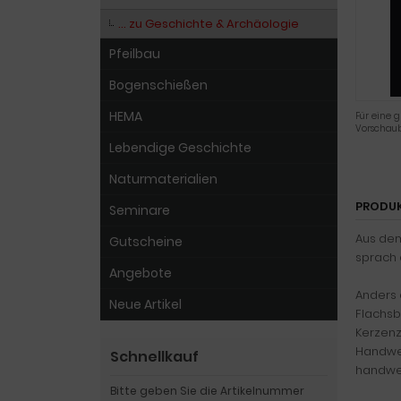
… zu Geschichte & Archäologie
Pfeilbau
Bogenschießen
HEMA
Für eine g
Vorschaub
Lebendige Geschichte
Naturmaterialien
PRODU
Seminare
Aus dem 
Gutscheine
sprach 
Angebote
Anders 
Neue Artikel
Flachsb
Kerzenz
Handwer
Schnellkauf
handwer
Bitte geben Sie die Artikelnummer