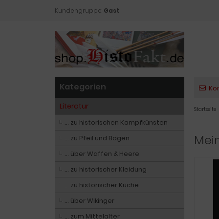
Kundengruppe:
Gast
Kategorien
Ko
Literatur
Startseite
… zu historischen Kampfkünsten
Mein
… zu Pfeil und Bogen
… über Waffen & Heere
… zu historischer Kleidung
… zu historischer Küche
… über Wikinger
… zum Mittelalter