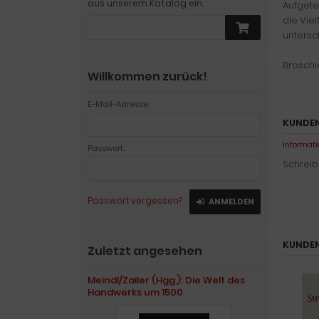
aus unserem Katalog ein.
Aufgete
die Vie
untersc
Broschie
Willkommen zurück!
E-Mail-Adresse:
KUNDEN
Informati
Passwort:
Schreib
Passwort vergessen?
ANMELDEN
KUNDEN
Zuletzt angesehen
Meindl/Zailer (Hgg.): Die Welt des
Handwerks um 1500