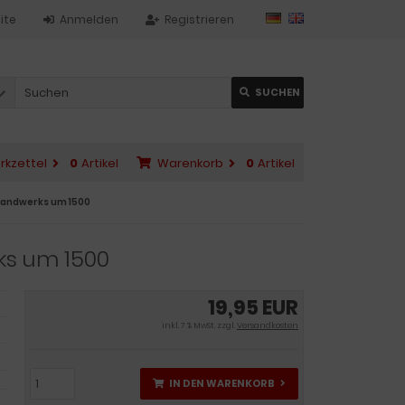
ite
Anmelden
Registrieren
SUCHEN
rkzettel
0
Artikel
Warenkorb
0
Artikel
s Handwerks um 1500
rks um 1500
19,95 EUR
inkl. 7 % MwSt. zzgl.
Versandkosten
IN DEN WARENKORB