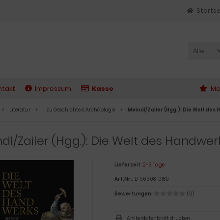
Startse
Alle
ntakt
Impressum
Kasse
Me
Literatur
… zu Geschichte & Archäologie
Meindl/Zailer (Hgg.): Die Welt de
dl/Zailer (Hgg.): Die Welt des Handwe
Lieferzeit:
2-3 Tage
Art.Nr.:
B-96308-0180
Bewertungen:
(0)
Artikeldatenblatt drucken