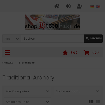
Alle
SUCHEN
(
0
)
(
0
)
Startseite
Stefan Raab
Traditional Archery
Alle Kategorien
Sortieren nach ...
Artikel pro Seite