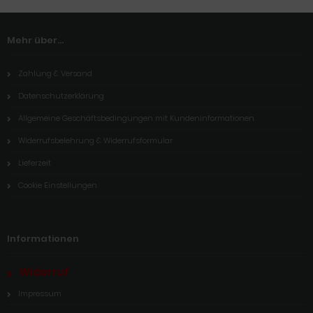
Mehr über...
Zahlung & Versand
Datenschutzerklärung
Allgemeine Geschäftsbedingungen mit Kundeninformationen
Widerrufsbelehrung & Widerrufsformular
Lieferzeit
Cookie Einstellungen
Informationen
Widerruf
Impressum