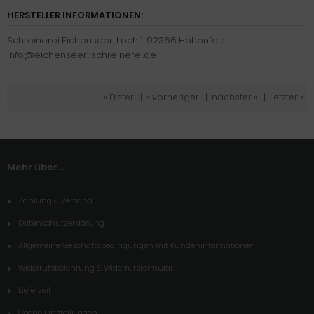
HERSTELLER INFORMATIONEN:
Schreinerei Eichenseer, Loch 1, 92366 Hohenfels,
info@eichenseer-schreinerei.de
« Erster
|
« vorheriger
|
nächster »
|
Letzter »
Mehr über...
Zahlung & Versand
Datenschutzerklärung
Allgemeine Geschäftsbedingungen mit Kundeninformationen
Widerrufsbelehrung & Widerrufsformular
Lieferzeit
Cookie Einstellungen