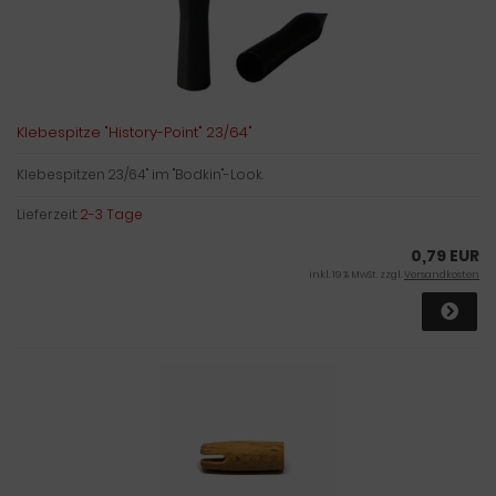
Klebespitze "History-Point" 23/64"
Klebespitzen 23/64" im "Bodkin"-Look.
Lieferzeit:
2-3 Tage
0,79 EUR
inkl. 19 % MwSt. zzgl.
Versandkosten