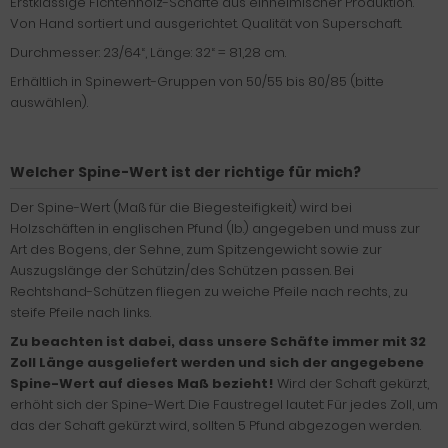
Erstklassige Fichtenholz-Schäfte aus einheimischer Produktion.
Von Hand sortiert und ausgerichtet. Qualität von Superschaft.
Durchmesser: 23/64“, Länge: 32“ = 81,28 cm.
Erhältlich in Spinewert-Gruppen von 50/55 bis 80/85 (bitte
auswählen).
Welcher Spine-Wert ist der richtige für mich?
Der Spine-Wert (Maß für die Biegesteifigkeit) wird bei
Holzschäften in englischen Pfund (lb.) angegeben und muss zur
Art des Bogens, der Sehne, zum Spitzengewicht sowie zur
Auszugslänge der Schützin/des Schützen passen. Bei
Rechtshand-Schützen fliegen zu weiche Pfeile nach rechts, zu
steife Pfeile nach links.
Zu beachten ist dabei, dass unsere Schäfte immer mit 32
Zoll Länge ausgeliefert werden und sich der angegebene
Spine-Wert auf dieses Maß bezieht!
Wird der Schaft gekürzt,
erhöht sich der Spine-Wert. Die Faustregel lautet: Für jedes Zoll, um
das der Schaft gekürzt wird, sollten 5 Pfund abgezogen werden.