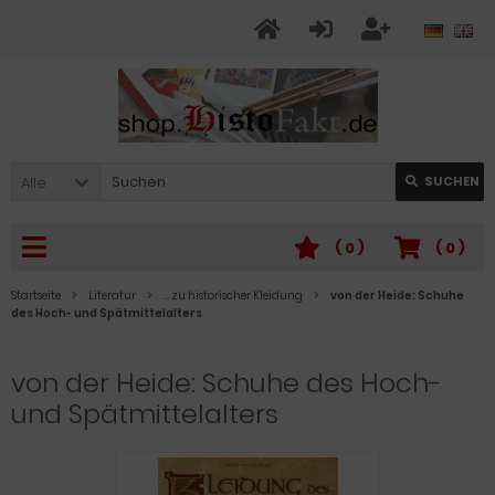
Alle
SUCHEN
(
0
)
(
0
)
Startseite
Literatur
… zu historischer Kleidung
von der Heide: Schuhe
des Hoch- und Spätmittelalters
von der Heide: Schuhe des Hoch-
und Spätmittelalters