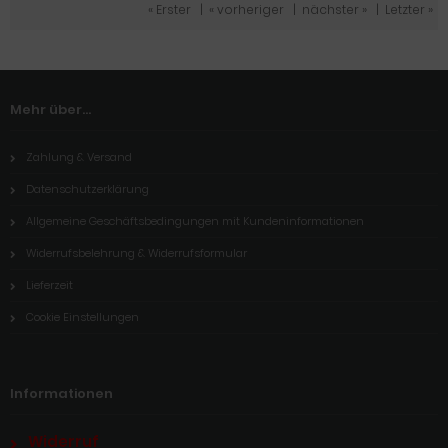
« Erster
|
« vorheriger
|
nächster »
|
Letzter »
Mehr über...
Zahlung & Versand
Datenschutzerklärung
Allgemeine Geschäftsbedingungen mit Kundeninformationen
Widerrufsbelehrung & Widerrufsformular
Lieferzeit
Cookie Einstellungen
Informationen
Widerruf