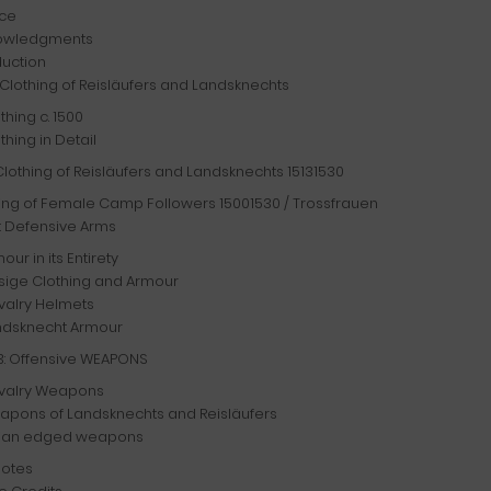
ace
owledgments
duction
I: Clothing of Reisläufers and Landsknechts
thing c. 1500
thing in Detail
Clothing of Reisläufers and Landsknechts 15131530
ing of Female Camp Followers 15001530 / Trossfrauen
2: Defensive Arms
our in its Entirety
sige Clothing and Armour
valry Helmets
ndsknecht Armour
3: Offensive WEAPONS
valry Weapons
apons of Landsknechts and Reisläufers
alian edged weapons
notes