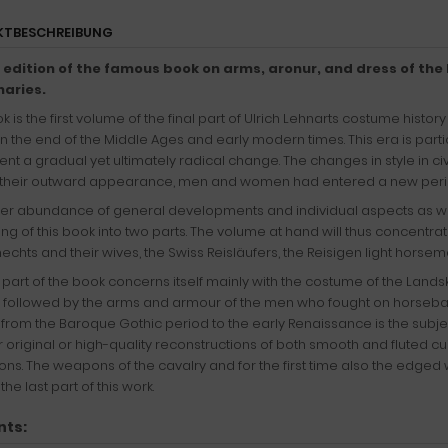
KTBESCHREIBUNG
 edition of the famous book on arms, aronur, and dress of the
aries.
k is the first volume of the final part of Ulrich Lehnarts costume histor
 the end of the Middle Ages and early modern times. This era is parti
t a gradual yet ultimately radical change. The changes in style in civil
 their outward appearance, men and women had entered a new perio
er abundance of general developments and individual aspects as well
ring of this book into two parts. The volume at hand will thus concen
chts and their wives, the Swiss Reisläufers, the Reisigen light horseme
t part of the book concerns itself mainly with the costume of the Landskn
t, followed by the arms and armour of the men who fought on horseb
from the Baroque Gothic period to the early Renaissance is the subjec
r original or high-quality reconstructions of both smooth and fluted c
ations. The weapons of the cavalry and for the first time also the edg
 the last part of this work.
nts: