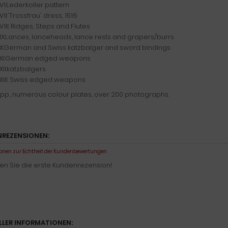
 VI:Lederkoller pattern
VII:'Trossfrau' dress, 1516
VIII: Ridges, Steps and Flutes
 IX:Lances, lanceheads, lance rests and grapers/burrs
 X:German and Swiss katzbalger and sword bindings
e XI:German edged weapons
XII:katzbalgers
 XIII: Swiss edged weapons
 pp., numerous colour plates, over 200 photographs.
REZENSIONEN:
onen zur Echtheit der Kundenbewertungen
en Sie die erste Kundenrezension!
LLER INFORMATIONEN: