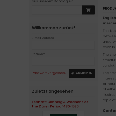
aus unserem Katalog ein.
PRODU
English
mercen
Willkommen zurück!
This boo
between
E-Mail-Adresse:
underwen
even in
Passwort:
The she
structu
Landskne
The firs
Passwort vergessen?
ANMELDEN
interes
armour 
of eithe
Zuletzt angesehen
illustr
topic of
Lehnart: Clothing & Weapons of
the Dürer Period 1480-1530 I
Conte