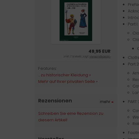
Pref
Ackn
Intro
Part 
Clo
Clo
49,95 EUR
Cloth
inkl. 7 % MwSt. zzgl.
Versandkosten
Part 
Features:
Arm
… zu historischer Kleidung »
Rei
Mehr auf Ihrer privaten Seite »
Ca
La
Rezensionen
PART 
mehr
»
Ca
Schreiben Sie eine Rezension zu
We
diesem Artikel!
It
Foot