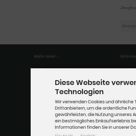
Zeughau
Übersi
Mehr über...
Inform
Wid
Zahlung & Versand
Impre
Diese Webseite verwe
Datenschutzerklärung
Technologien
Kontak
Allgemeine Geschäftsbedingungen mit
Kundeninformationen
Über 
Wir verwenden Cookies und ähnliche 
Widerrufsbelehrung & Widerrufsformular
Drittanbietern, um die ordentliche Fu
Sitem
gewährleisten, die Nutzung unseres 
Lieferzeit
ein bestmögliches Einkaufserlebnis bi
Cookie Einstellungen
Informationen finden Sie in unserer 