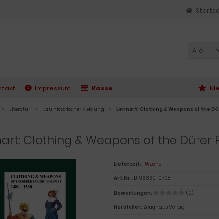
Startse
Alle
ntakt
Impressum
Kasse
Me
Literatur
… zu historischer Kleidung
Lehnart: Clothing & Weapons of the Dür
art: Clothing & Weapons of the Dürer P
Lieferzeit:
1 Woche
Art.Nr.:
B-96360-0708
Bewertungen:
(0)
Hersteller:
Zeughaus Verlag