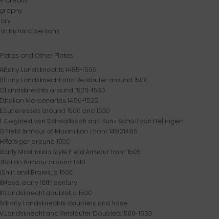
 Credits
ography
sary
 of historic persons
 Plates and Other Plates
 A:Early Landsknechts 1485-1505
 B:Early Landsknecht and Reisläufer around 1500
 C:Landsknechts around 1520-1530
 D:Italian Mercenaries 1490-1525
 E:Sutleresses around 1500 and 1530
 F:Siegfried von Schwalbach and Kunz Schott von Hellingen
 G:Field Armour of Maximilian I from 14921495
 H:Reisiger around 1500
 I:Early Maximilian style Field Armour from 1505
 J:Italian Armour around 1510
I:Shirt and Braies, c. 1500
II:Hose, early 16th century
 III:Landsknecht doublet c. 1500
 IV:Early Landsknechts doublets and hose
 V:Landsknecht and Reisläufer Doublets1500-1530