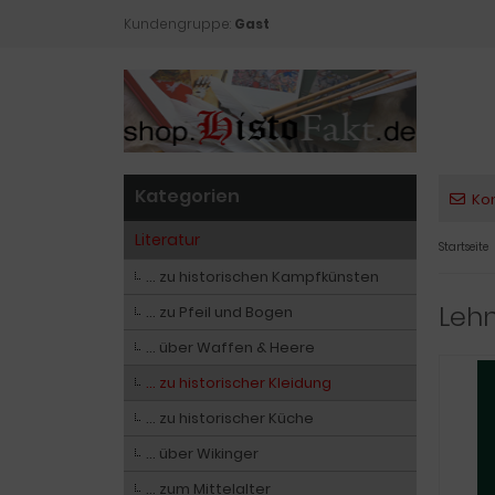
Kundengruppe:
Gast
Kategorien
Ko
Literatur
Startseite
… zu historischen Kampfkünsten
Lehn
… zu Pfeil und Bogen
… über Waffen & Heere
… zu historischer Kleidung
… zu historischer Küche
… über Wikinger
… zum Mittelalter