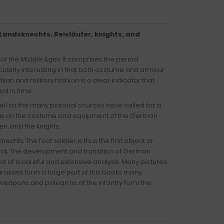
 Landsknechts, Reisläufer, knights, and
y of the Middle Ages. It comprises the period
cularly interesting in that both costume and armour
ian and military fashion is a clear indicator that
d in time.
 as the many pictorial sources have called for a
trate on the costume and equipment of the German
n, and the knights.
echts. The foot soldier is thus the first object of
ack. The development and transition of German
t of a careful and extensive analysis. Many pictures
uirasses form a large part of this books many
ed weapons and polearms of the infantry form the