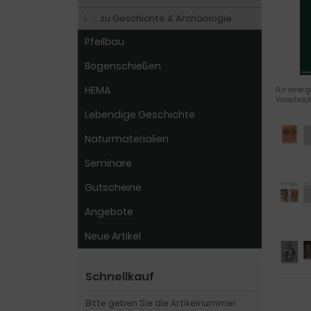
… zu Geschichte & Archäologie
Pfeilbau
Bogenschießen
HEMA
Für eine g
Vorschaub
Lebendige Geschichte
Naturmaterialien
Seminare
Gutscheine
Angebote
Neue Artikel
Schnellkauf
Bitte geben Sie die Artikelnummer