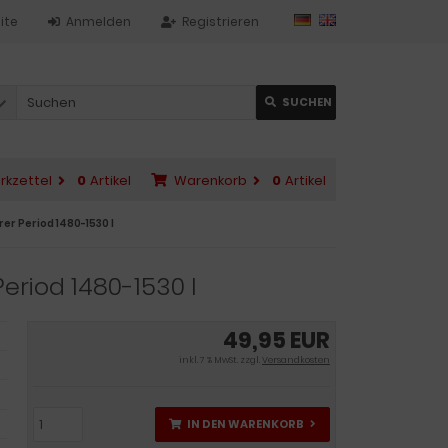
ite
Anmelden
Registrieren
SUCHEN
rkzettel
0
Artikel
Warenkorb
0
Artikel
er Period 1480-1530 I
eriod 1480-1530 I
49,95 EUR
inkl. 7 % MwSt. zzgl.
Versandkosten
IN DEN WARENKORB