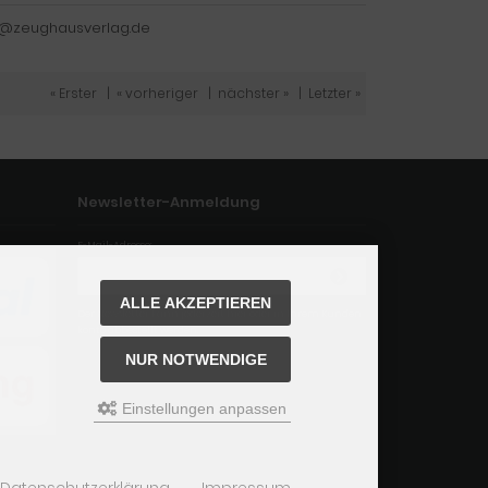
ler@zeughausverlag.de
« Erster
|
« vorheriger
|
nächster »
|
Letzter »
Newsletter-Anmeldung
E-Mail-Adresse:
ALLE AKZEPTIEREN
Der Newsletter kann jederzeit hier oder in Ihrem Kunden
konto abbestellt werden.
NUR NOTWENDIGE
Einstellungen anpassen