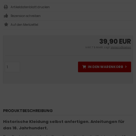
Artikeldatenblatt drucken
Rezension schreiben
39,90 EUR
inkl. 7 % MwSt. zzgl.
Versandkosten
IN DEN WARENKORB
PRODUKTBESCHREIBUNG
Historische Kleidung selbst anfertigen. Anleitungen für
das 16. Jahrhundert.