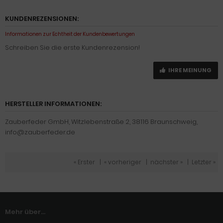
KUNDENREZENSIONEN:
Informationen zur Echtheit der Kundenbewertungen
Schreiben Sie die erste Kundenrezension!
IHRE MEINUNG
HERSTELLER INFORMATIONEN:
Zauberfeder GmbH, Witzlebenstraße 2, 38116 Braunschweig,
info@zauberfeder.de
« Erster
|
« vorheriger
|
nächster »
|
Letzter »
Mehr über...