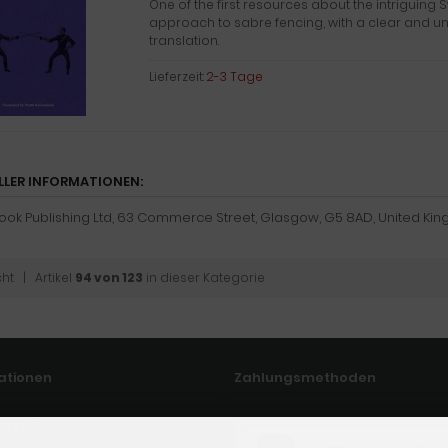
One of the first resources about the intriguing
approach to sabre fencing, with a clear and 
translation.
Lieferzeit:
2-3 Tage
LLER INFORMATIONEN:
Rook Publishing Ltd, 63 Commerce Street, Glasgow, G5 8AD, United Kin
cht
| Artikel
94 von 123
in dieser Kategorie
ationen
Zahlungsmethoden
erruf