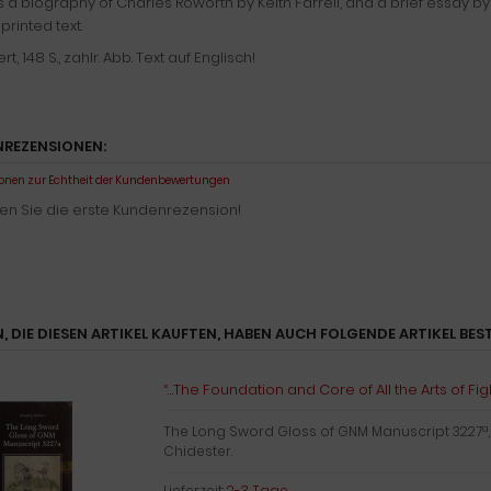
s a biography of Charles Roworth by Keith Farrell, and a brief essay b
 printed text.
rt, 148 S., zahlr. Abb. Text auf Englisch!
REZENSIONEN:
onen zur Echtheit der Kundenbewertungen
en Sie die erste Kundenrezension!
, DIE DIESEN ARTIKEL KAUFTEN, HABEN AUCH FOLGENDE ARTIKEL BEST
“…The Foundation and Core of All the Arts of Fig
The Long Sword Gloss of GNM Manuscript 3227ª
Chidester.
Lieferzeit:
2-3 Tage