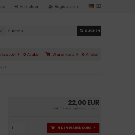
ite
Anmelden
Registrieren
SUCHEN
rkzettel
0
Artikel
Warenkorb
0
Artikel
Foot
22,00 EUR
inkl. 7 % MwSt. zzgl.
Versandkosten
IN DEN WARENKORB