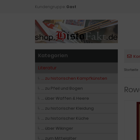
Kundengruppe:
Gast
Kategorien
Ko
Literatur
Startseite
… zu historischen Kampfkünsten
Rowo
… zu Pfeil und Bogen
… über Waffen & Heere
… zu historischer Kleidung
… zu historischer Küche
… über Wikinger
… zum Mittelalter