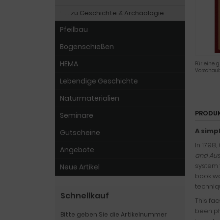
… zu Geschichte & Archäologie
Pfeilbau
Bogenschießen
HEMA
Für eine g
Vorschaub
Lebendige Geschichte
Naturmaterialien
PRODU
Seminare
A simp
Gutscheine
In 1798,
Angebote
and Aus
system 
Neue Artikel
book wo
techniq
Schnellkauf
This fa
been ph
Bitte geben Sie die Artikelnummer