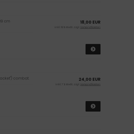
 19 cm
18,00 EUR
inkl. 19 % MwSt. zzgl.
Versandkosten
jacket") combat.
24,00 EUR
inkl. 7 % MwSt. zzgl.
Versandkosten