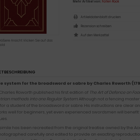
Mehr Artikel von:
Fallen Rook
Artikeldatenblatt drucken
Rezension schreiben
rößere Ansicht klicken Sie auf das
ild
KTBESCHREIBUNG
le system for the broadsword or sabre by Charles Roworth (179
 Charles Roworth published his first edition of
The Art of Defence on Foo
trian methods into one Regular System
. Although not a fencing maste
for a student of the broadsword or sabre. His instructions are clear 
rks well for beginners, yet even experienced swordsmen will benefit 
ues.
csimile has been recreated from the original treatise owned by the Ac
otographed carefully and edited to provide an exacting reproduction of