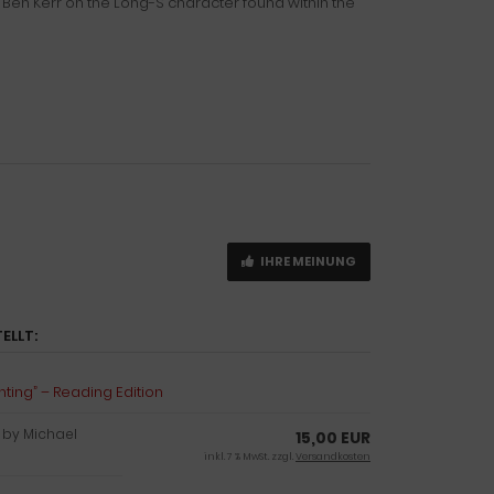
y Ben Kerr on the Long-S character found within the
IHRE MEINUNG
ELLT:
hting” – Reading Edition
,
by Michael 
15,00 EUR
inkl. 7 % MwSt. zzgl.
Versandkosten