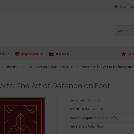
Startse
Alle
ntakt
Impressum
Kasse
Me
Literatur
… zu historischen Kampfkünsten
Roworth: The Art of Defence on 
rth: The Art of Defence on Foot
Lieferzeit:
2-3 Tage
Art.Nr.:
B-9926735-29
Bewertungen:
(0)
Hersteller:
Fallen Rook