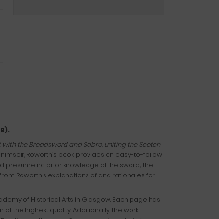
8).
t with the Broadsword and Sabre, uniting the Scotch
r himself, Roworth’s book provides an easy-to-follow
and presume no prior knowledge of the sword; the
from Roworth’s explanations of and rationales for
ademy of Historical Arts in Glasgow. Each page has
 the highest quality. Additionally, the work