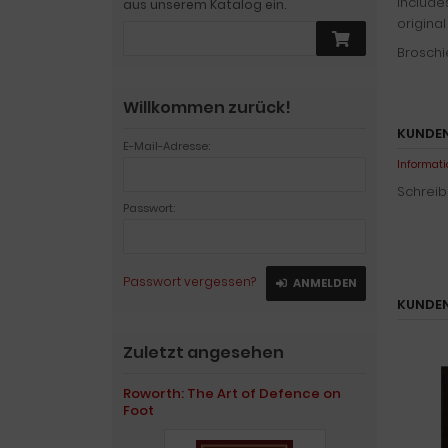
include
aus unserem Katalog ein.
original
Broschie
Willkommen zurück!
KUNDEN
E-Mail-Adresse:
Informati
Schreib
Passwort:
Passwort vergessen?
ANMELDEN
KUNDEN
Zuletzt angesehen
Roworth: The Art of Defence on
Foot