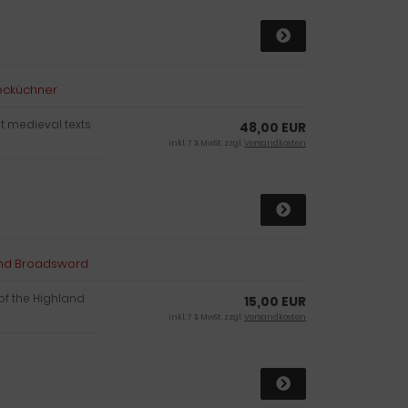
Lecküchner
nt medieval texts
48,00 EUR
inkl. 7 % MwSt. zzgl.
Versandkosten
land Broadsword
of the Highland
15,00 EUR
inkl. 7 % MwSt. zzgl.
Versandkosten