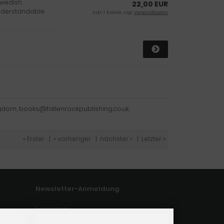
 Swedish
22,00 EUR
understandable
inkl. 7 % MwSt. zzgl.
Versandkosten
gdom, books@fallenrookpublishing.co.uk.
« Erster
|
« vorheriger
|
nächster »
|
Letzter »
Newsletter-Anmeldung
E-Mail-Adresse: