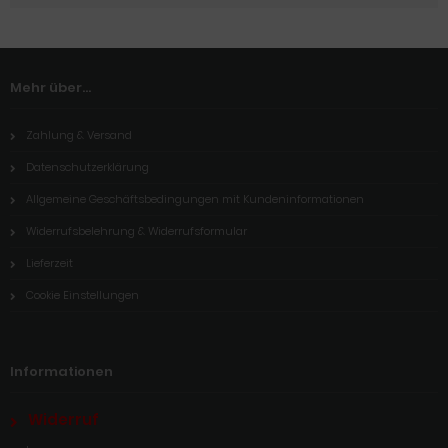
Mehr über...
Zahlung & Versand
Datenschutzerklärung
Allgemeine Geschäftsbedingungen mit Kundeninformationen
Widerrufsbelehrung & Widerrufsformular
Lieferzeit
Cookie Einstellungen
Informationen
Widerruf