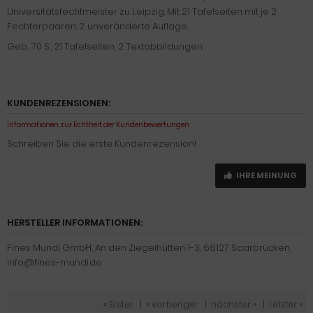
Universitätsfechtmeister zu Leipzig. Mit 21 Tafelseiten mit je 2
Fechterpaaren. 2. unveränderte Auflage.
Geb., 70 S., 21 Tafelseiten, 2 Textabbildungen.
KUNDENREZENSIONEN:
Informationen zur Echtheit der Kundenbewertungen
Schreiben Sie die erste Kundenrezension!
IHRE MEINUNG
HERSTELLER INFORMATIONEN:
Fines Mundi GmbH, An den Ziegelhütten 1-3, 66127 Saarbrücken,
info@fines-mundi.de
« Erster
|
« vorheriger
|
nächster »
|
Letzter »