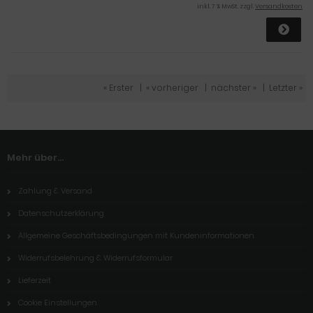
inkl. 7 % MwSt. zzgl.
Versandkosten
« Erster
|
« vorheriger
|
nächster »
|
Letzter »
Mehr über...
Zahlung & Versand
Datenschutzerklärung
Allgemeine Geschäftsbedingungen mit Kundeninformationen
Widerrufsbelehrung & Widerrufsformular
Lieferzeit
Cookie Einstellungen