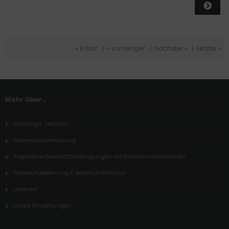
« Erster
|
« vorheriger
|
nächster »
|
Letzter »
Mehr über...
Zahlung & Versand
Datenschutzerklärung
Allgemeine Geschäftsbedingungen mit Kundeninformationen
Widerrufsbelehrung & Widerrufsformular
Lieferzeit
Cookie Einstellungen