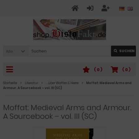
Alle
SUCHEN
(
0
)
(
0
)
Startseite
Literatur
… über Waffen & Heere
Moffat: Medieval Arms and
Armour. A Sourcebook – vol. III (SC)
Moffat: Medieval Arms and Armour.
A Sourcebook – vol. III (SC)