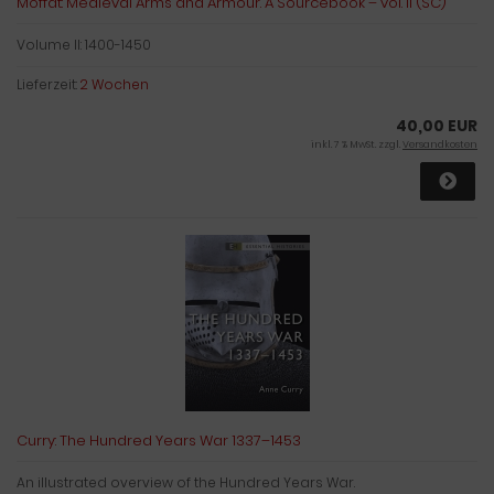
Moffat: Medieval Arms and Armour. A Sourcebook – vol. II (SC)
Volume II: 1400-1450
Lieferzeit:
2 Wochen
40,00 EUR
inkl. 7 % MwSt. zzgl.
Versandkosten
Curry: The Hundred Years War 1337–1453
An illustrated overview of the Hundred Years War.