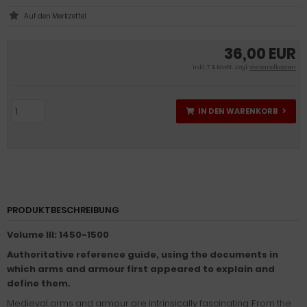
36,00 EUR
inkl. 7 % MwSt. zzgl.
Versandkosten
IN DEN WARENKORB
PRODUKTBESCHREIBUNG
Volume III: 1450-1500
Authoritative reference guide, using the documents in
which arms and armour first appeared to explain and
define them.
Medieval arms and armour are intrinsically fascinating. From the