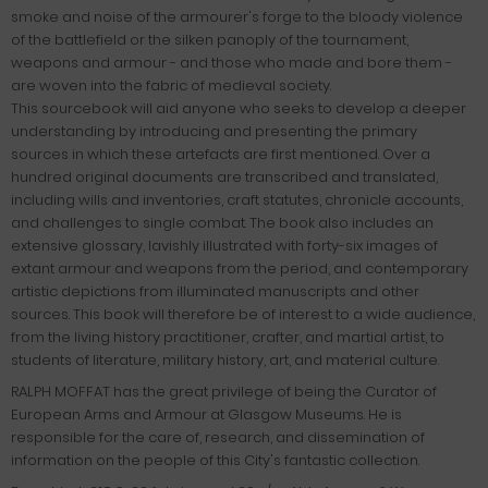
smoke and noise of the armourer's forge to the bloody violence
of the battlefield or the silken panoply of the tournament,
weapons and armour - and those who made and bore them -
are woven into the fabric of medieval society.
This sourcebook will aid anyone who seeks to develop a deeper
understanding by introducing and presenting the primary
sources in which these artefacts are first mentioned. Over a
hundred original documents are transcribed and translated,
including wills and inventories, craft statutes, chronicle accounts,
and challenges to single combat. The book also includes an
extensive glossary, lavishly illustrated with forty-six images of
extant armour and weapons from the period, and contemporary
artistic depictions from illuminated manuscripts and other
sources. This book will therefore be of interest to a wide audience,
from the living history practitioner, crafter, and martial artist, to
students of literature, military history, art, and material culture.
RALPH MOFFAT has the great privilege of being the Curator of
European Arms and Armour at Glasgow Museums. He is
responsible for the care of, research, and dissemination of
information on the people of this City's fantastic collection.